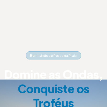
Bem-vindo ao Pesca na Praia
Domine as Ondas,
Conquiste os
Troféus