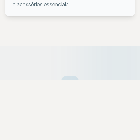
e acessórios essenciais.
Ofertas da Semana
Equipamentos premium selecionados a dedo
com descontos exclusivos para a nossa