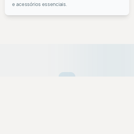
e acessórios essenciais.
Ofertas da Semana
Equipamentos premium selecionados a dedo
com descontos exclusivos para a nossa