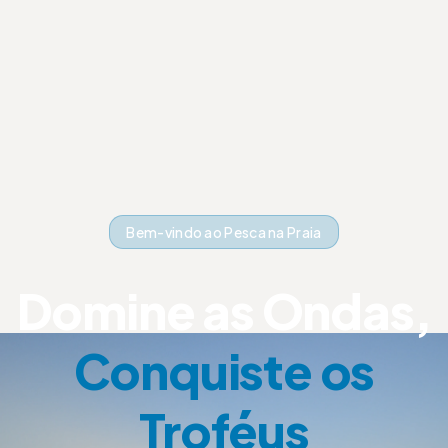
Bem-vindo ao Pesca na Praia
Domine as Ondas,
Conquiste os
Troféus