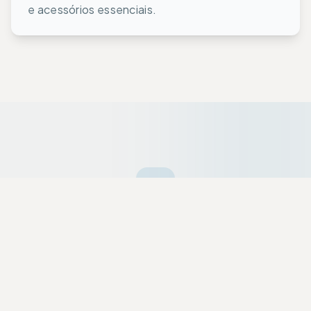
e acessórios essenciais.
Ofertas da Semana
Equipamentos premium selecionados a dedo
com descontos exclusivos para a nossa