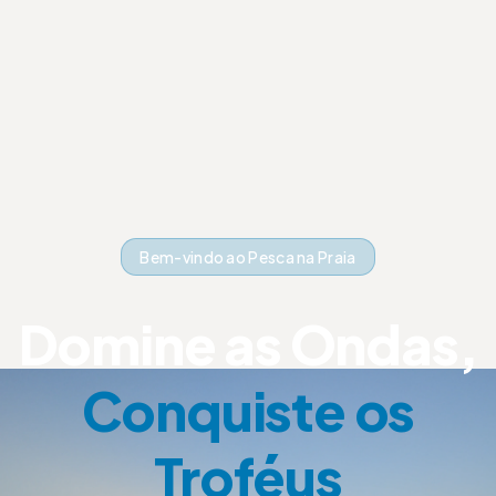
Bem-vindo ao Pesca na Praia
Domine as Ondas,
Conquiste os
Troféus