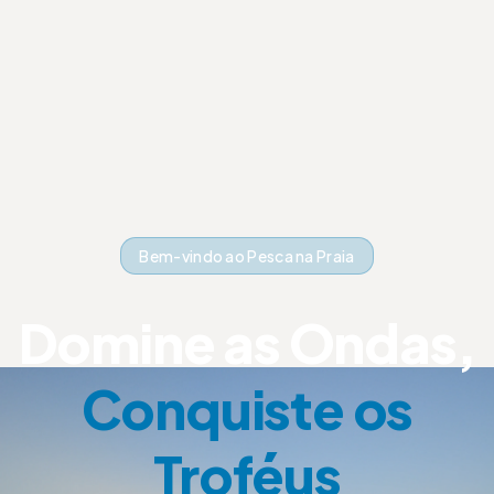
Bem-vindo ao Pesca na Praia
Domine as Ondas,
Conquiste os
Troféus