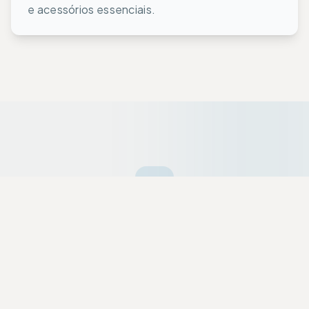
e acessórios essenciais.
Ofertas da Semana
Equipamentos premium selecionados a dedo
com descontos exclusivos para a nossa