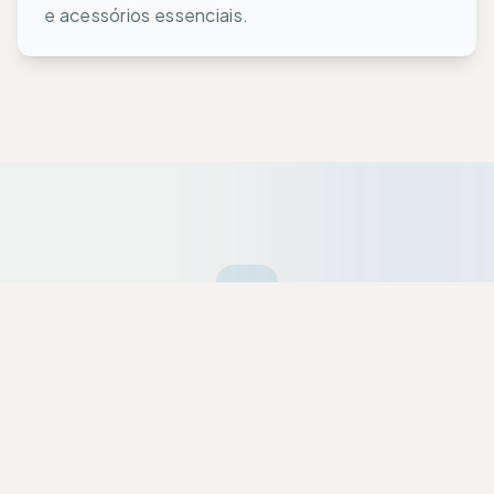
e acessórios essenciais.
Ofertas da Semana
Equipamentos premium selecionados a dedo
com descontos exclusivos para a nossa