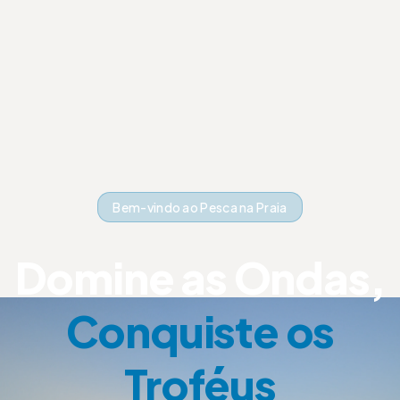
Bem-vindo ao Pesca na Praia
Domine as Ondas,
Conquiste os
Troféus