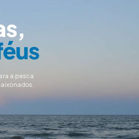
as,
féus
ara a pesca
paixonados.