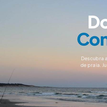
Do
Con
Descubra a
de praia. 