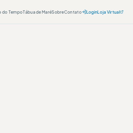
o do Tempo
Tábua de Maré
Sobre
Contato
Login
Loja Virtual