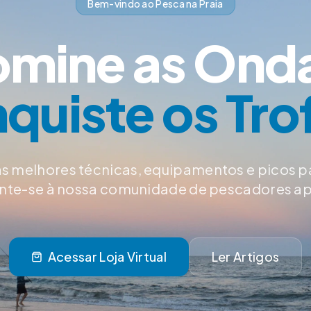
Bem-vindo ao Pesca na Praia
mine as Ond
quiste os Tro
s melhores técnicas, equipamentos e picos p
Junte-se à nossa comunidade de pescadores a
Acessar Loja Virtual
Ler Artigos