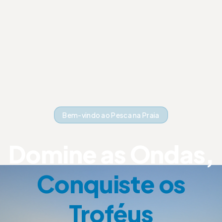
Bem-vindo ao Pesca na Praia
Domine as Ondas,
Conquiste os
Troféus