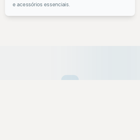
e acessórios essenciais.
Ofertas da Semana
Equipamentos premium selecionados a dedo
com descontos exclusivos para a nossa