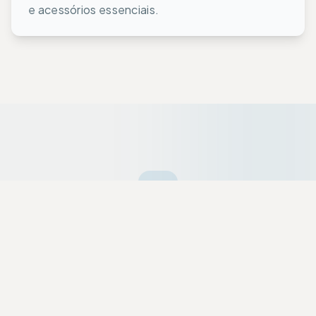
e acessórios essenciais.
Ofertas da Semana
Equipamentos premium selecionados a dedo
com descontos exclusivos para a nossa