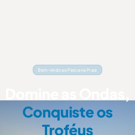
Bem-vindo ao Pesca na Praia
Domine as Ondas,
Conquiste os
Troféus