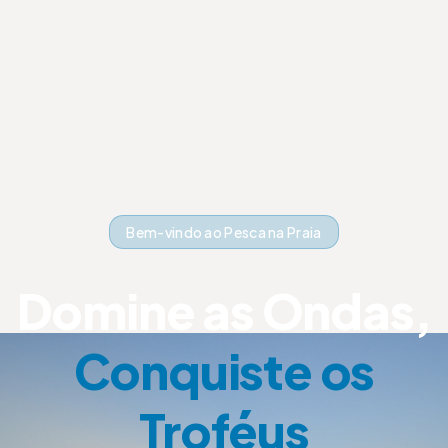
Bem-vindo ao Pesca na Praia
Domine as Ondas,
Conquiste os
Troféus