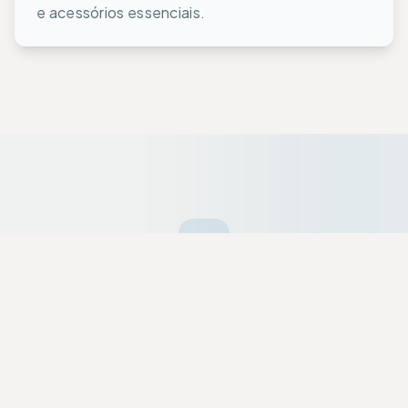
e acessórios essenciais.
Ofertas da Semana
Equipamentos premium selecionados a dedo
com descontos exclusivos para a nossa