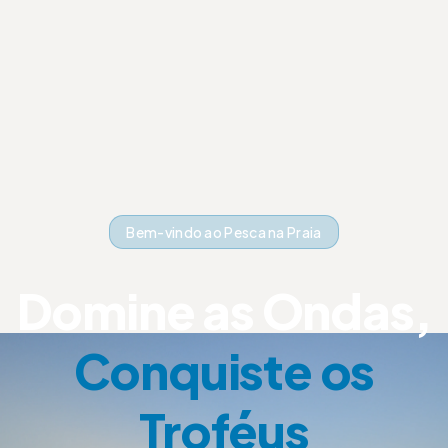
Bem-vindo ao Pesca na Praia
Domine as Ondas,
Conquiste os
Troféus