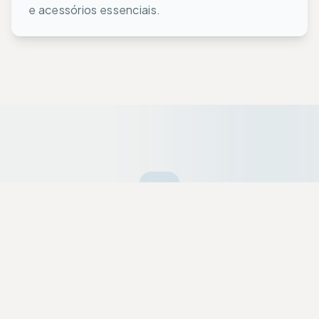
e acessórios essenciais.
Ofertas da Semana
Equipamentos premium selecionados a dedo
com descontos exclusivos para a nossa