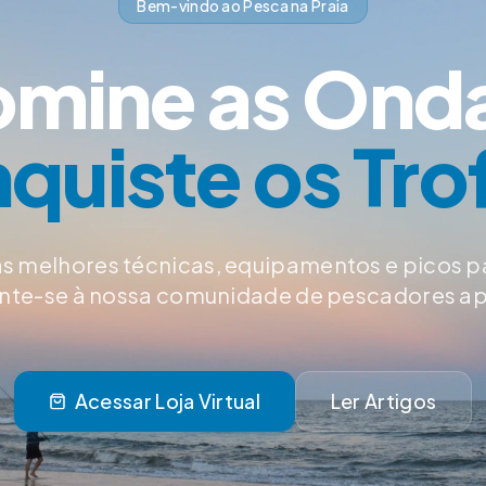
Bem-vindo ao Pesca na Praia
mine as Ond
quiste os Tro
s melhores técnicas, equipamentos e picos p
Junte-se à nossa comunidade de pescadores a
Acessar Loja Virtual
Ler Artigos