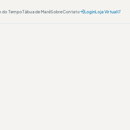
o do Tempo
Tábua de Maré
Sobre
Contato
Login
Loja Virtual