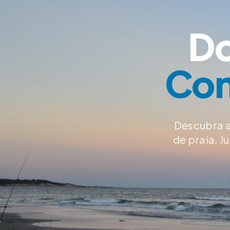
Do
Con
Descubra a
de praia. 