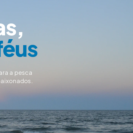
as,
féus
ara a pesca
paixonados.