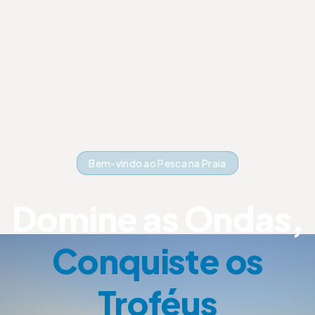
Bem-vindo ao Pesca na Praia
Domine as Ondas,
Conquiste os
Troféus