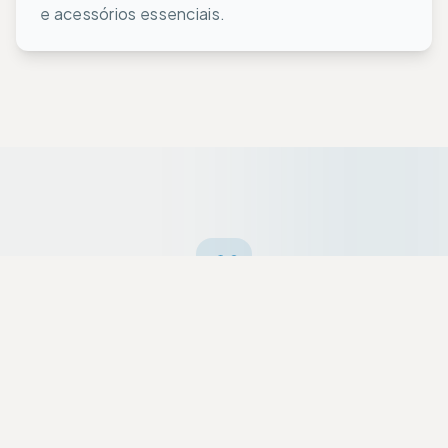
e acessórios essenciais.
Ofertas da Semana
Equipamentos premium selecionados a dedo
com descontos exclusivos para a nossa