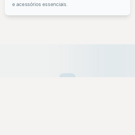
e acessórios essenciais.
Ofertas da Semana
Equipamentos premium selecionados a dedo
com descontos exclusivos para a nossa