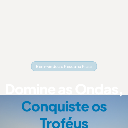
Bem-vindo ao Pesca na Praia
Domine as Ondas,
Conquiste os
Troféus