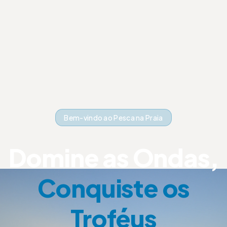
Bem-vindo ao Pesca na Praia
Domine as Ondas,
Conquiste os
Troféus