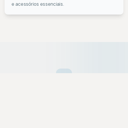
e acessórios essenciais.
Ofertas da Semana
Equipamentos premium selecionados a dedo
com descontos exclusivos para a nossa