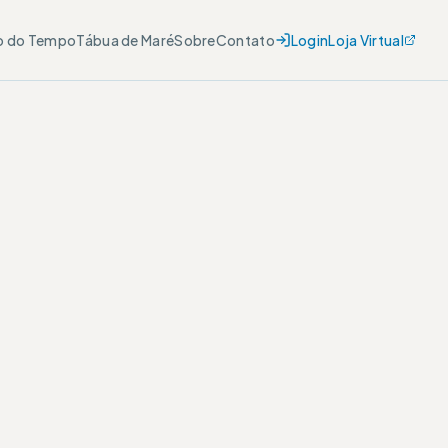
o do Tempo
Tábua de Maré
Sobre
Contato
Login
Loja Virtual