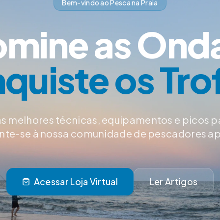
Bem-vindo ao Pesca na Praia
mine as Ond
quiste os Tro
s melhores técnicas, equipamentos e picos p
Junte-se à nossa comunidade de pescadores a
Acessar Loja Virtual
Ler Artigos