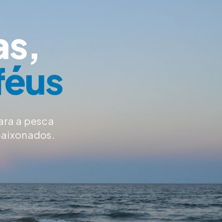
as,
féus
ara a pesca
paixonados.