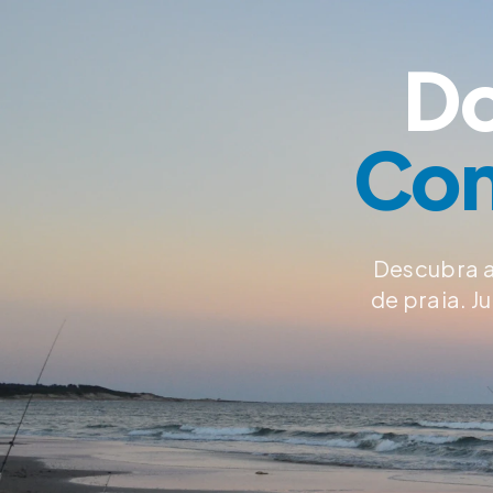
Do
Con
Descubra a
de praia. 