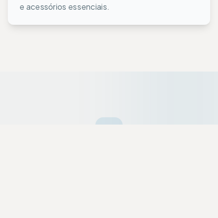
e acessórios essenciais.
Ofertas da Semana
Equipamentos premium selecionados a dedo
com descontos exclusivos para a nossa