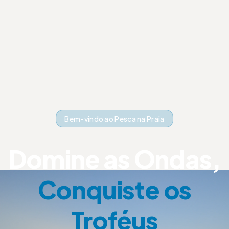
Bem-vindo ao Pesca na Praia
Domine as Ondas,
Conquiste os
Troféus