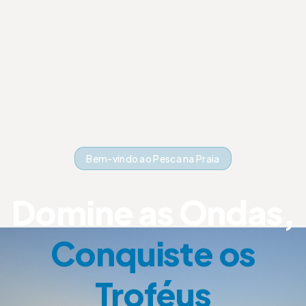
Bem-vindo ao Pesca na Praia
Domine as Ondas,
Conquiste os
Troféus