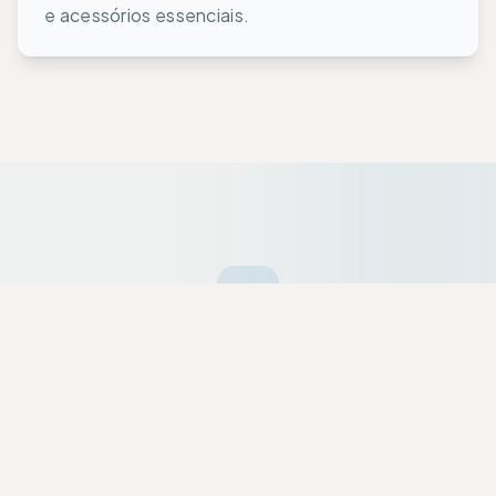
e acessórios essenciais.
Ofertas da Semana
Equipamentos premium selecionados a dedo
com descontos exclusivos para a nossa