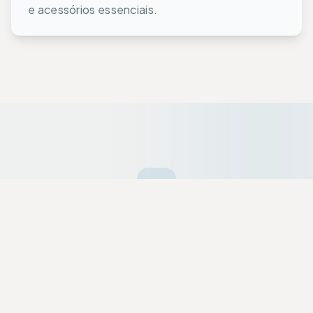
e acessórios essenciais.
Ofertas da Semana
Equipamentos premium selecionados a dedo
com descontos exclusivos para a nossa