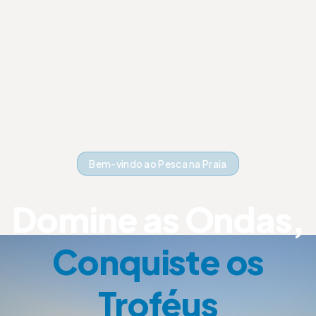
Bem-vindo ao Pesca na Praia
Domine as Ondas,
Conquiste os
Troféus