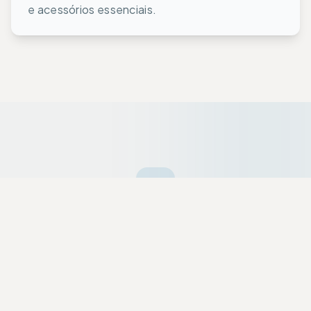
e acessórios essenciais.
Ofertas da Semana
Equipamentos premium selecionados a dedo
com descontos exclusivos para a nossa