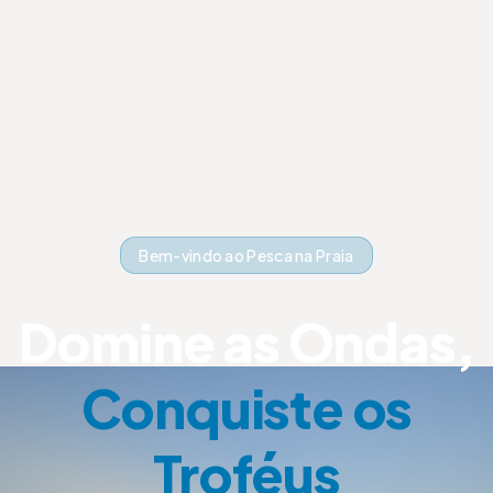
Bem-vindo ao Pesca na Praia
Domine as Ondas,
Conquiste os
Troféus