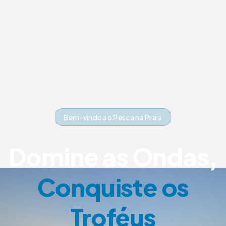
Bem-vindo ao Pesca na Praia
Domine as Ondas,
Conquiste os
Troféus