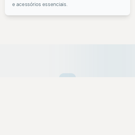
e acessórios essenciais.
Ofertas da Semana
Equipamentos premium selecionados a dedo
com descontos exclusivos para a nossa