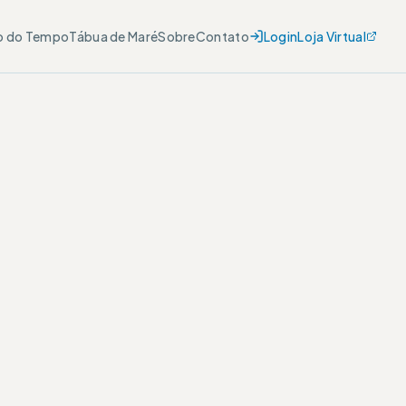
o do Tempo
Tábua de Maré
Sobre
Contato
Login
Loja Virtual