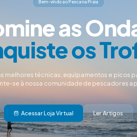
Bem-vindo ao Pesca na Praia
mine as Ond
quiste os Tro
s melhores técnicas, equipamentos e picos p
Junte-se à nossa comunidade de pescadores a
Acessar Loja Virtual
Ler Artigos