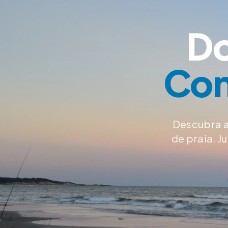
Do
Con
Descubra a
de praia. 