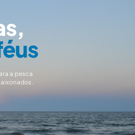
as,
féus
ara a pesca
paixonados.