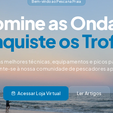
Bem-vindo ao Pesca na Praia
mine as Ond
quiste os Tro
s melhores técnicas, equipamentos e picos p
Junte-se à nossa comunidade de pescadores a
Acessar Loja Virtual
Ler Artigos