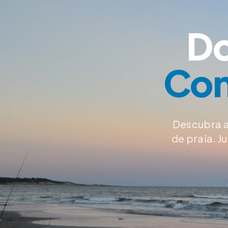
Do
Con
Descubra a
de praia. 