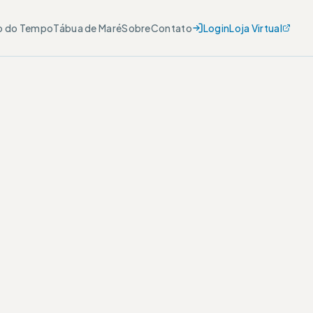
o do Tempo
Tábua de Maré
Sobre
Contato
Login
Loja Virtual