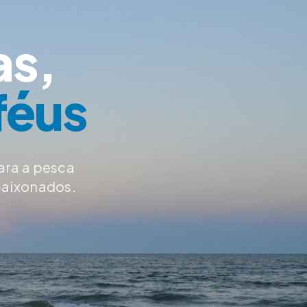
as,
féus
ara a pesca
paixonados.