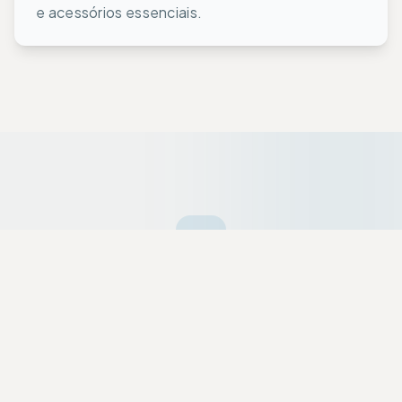
e acessórios essenciais.
Ofertas da Semana
Equipamentos premium selecionados a dedo
com descontos exclusivos para a nossa