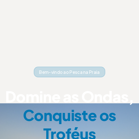
Bem-vindo ao Pesca na Praia
Domine as Ondas,
Conquiste os
Troféus