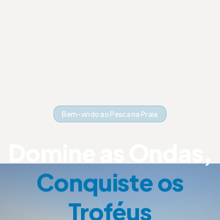
Bem-vindo ao Pesca na Praia
Domine as Ondas,
Conquiste os
Troféus