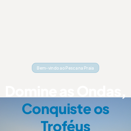
Bem-vindo ao Pesca na Praia
Domine as Ondas,
Conquiste os
Troféus