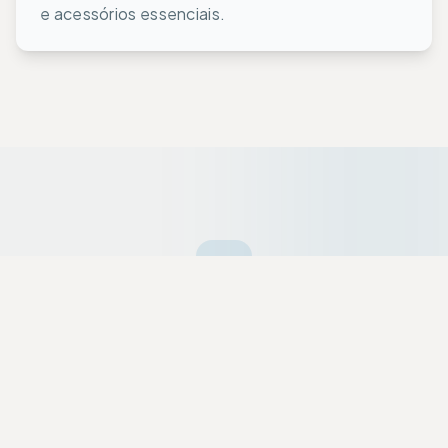
e acessórios essenciais.
Ofertas da Semana
Equipamentos premium selecionados a dedo
com descontos exclusivos para a nossa