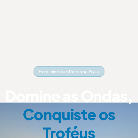
Bem-vindo ao Pesca na Praia
Domine as Ondas,
Conquiste os
Troféus