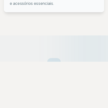
e acessórios essenciais.
Ofertas da Semana
Equipamentos premium selecionados a dedo
com descontos exclusivos para a nossa