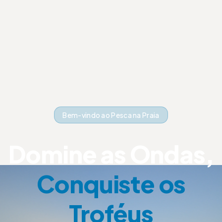
Bem-vindo ao Pesca na Praia
Domine as Ondas,
Conquiste os
Troféus