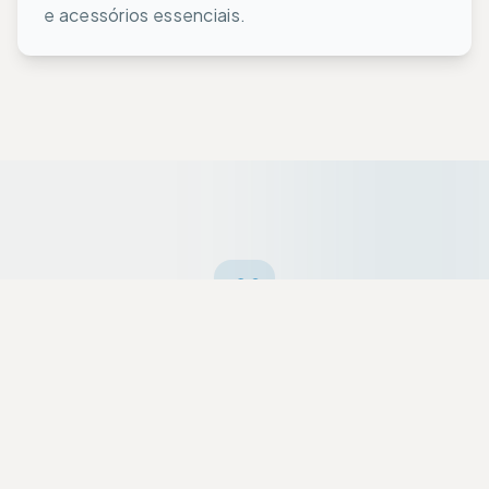
e acessórios essenciais.
Ofertas da Semana
Equipamentos premium selecionados a dedo
com descontos exclusivos para a nossa