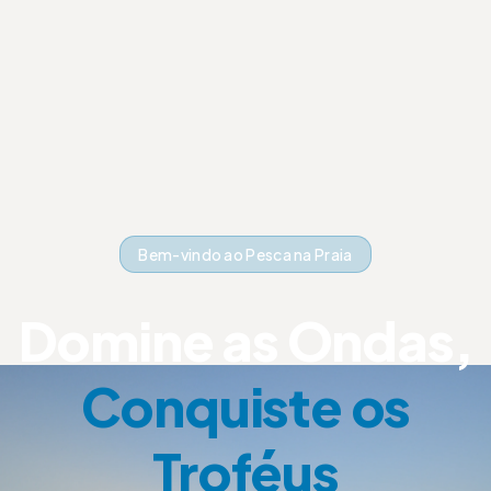
Bem-vindo ao Pesca na Praia
Domine as Ondas,
Conquiste os
Troféus