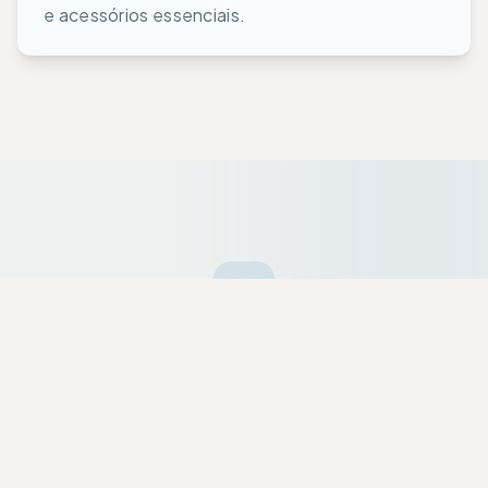
e acessórios essenciais.
Ofertas da Semana
Equipamentos premium selecionados a dedo
com descontos exclusivos para a nossa