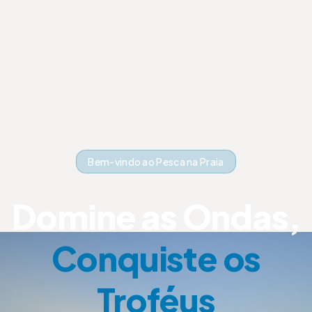
Bem-vindo ao Pesca na Praia
Domine as Ondas,
Conquiste os
Troféus