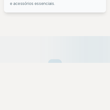
e acessórios essenciais.
Ofertas da Semana
Equipamentos premium selecionados a dedo
com descontos exclusivos para a nossa