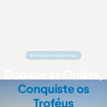
Bem-vindo ao Pesca na Praia
Domine as Ondas,
Conquiste os
Troféus