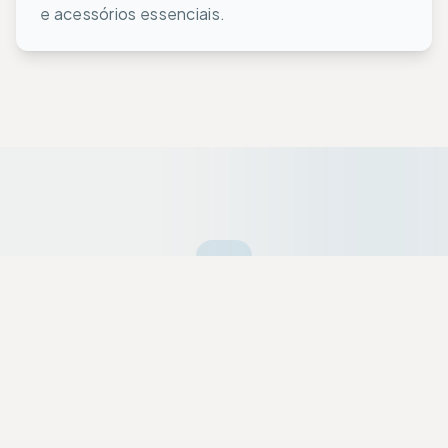
e acessórios essenciais.
Ofertas da Semana
Equipamentos premium selecionados a dedo
com descontos exclusivos para a nossa