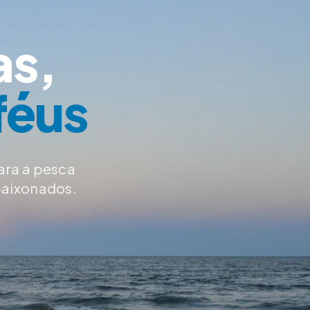
as,
féus
ara a pesca
paixonados.