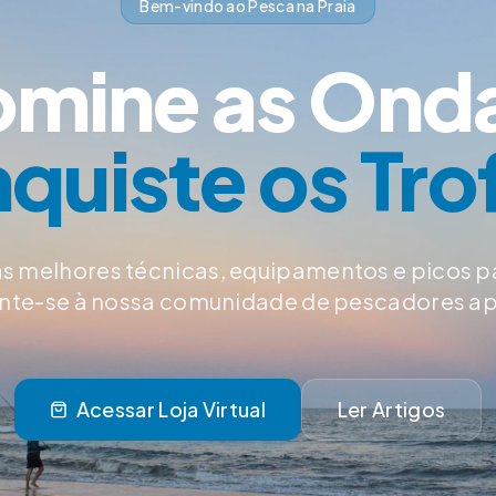
Bem-vindo ao Pesca na Praia
mine as Ond
quiste os Tro
s melhores técnicas, equipamentos e picos p
Junte-se à nossa comunidade de pescadores a
Acessar Loja Virtual
Ler Artigos