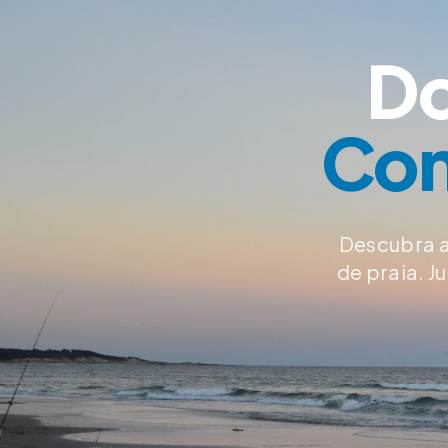
Do
Con
Descubra a
de praia. 