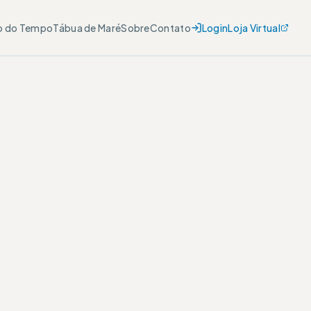
o do Tempo
Tábua de Maré
Sobre
Contato
Login
Loja Virtual