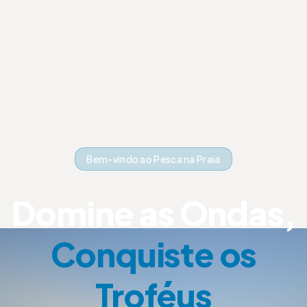
Bem-vindo ao Pesca na Praia
Domine as Ondas,
Conquiste os
Troféus