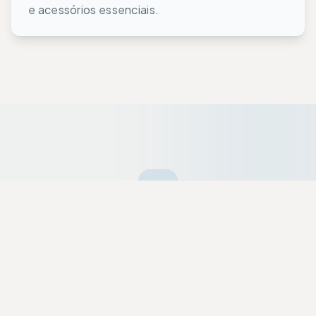
e acessórios essenciais.
Ofertas da Semana
Equipamentos premium selecionados a dedo
com descontos exclusivos para a nossa