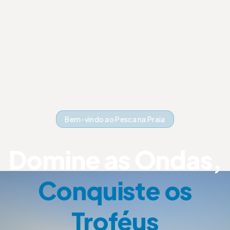
Bem-vindo ao Pesca na Praia
Domine as Ondas,
Conquiste os
Troféus