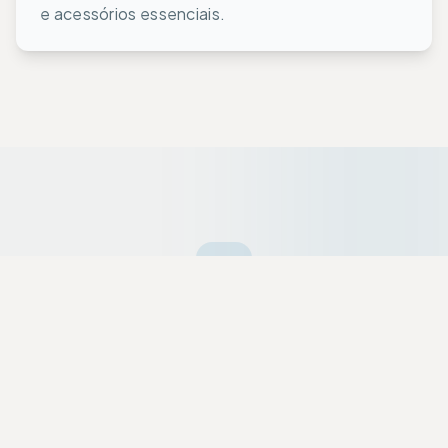
e acessórios essenciais.
Ofertas da Semana
Equipamentos premium selecionados a dedo
com descontos exclusivos para a nossa