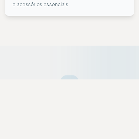
e acessórios essenciais.
Ofertas da Semana
Equipamentos premium selecionados a dedo
com descontos exclusivos para a nossa