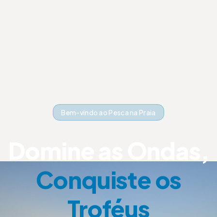
Bem-vindo ao Pesca na Praia
Domine as Ondas,
Conquiste os
Troféus